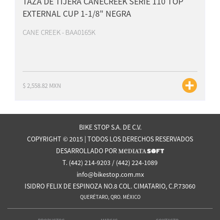
TAZA DE TIJERA CANECREEK SERIE 110 TOP
EXTERNAL CUP 1-1/8" NEGRA
CANE CREEK - BAA0165K
$ 2,558.82 MXN
BIKE STOP S.A. DE C.V.
COPYRIGHT © 2015 | TODOS LOS DERECHOS RESERVADOS
DESARROLLADO POR
T. (442) 214-9203 / (442) 224-1089
info@bikestop.com.mx
ISIDRO FELIX DE ESPINOZA NO.8 COL. CIMATARIO, C.P.73060
QUERÉTARO, QRO. MÉXICO