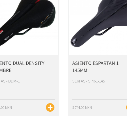
IENTO DUAL DENSITY
ASIENTO ESPARTAN 1
MBRE
145MM
FAS - DDM-CT
SERFAS - SPR-1-145
0.00 MXN
$ 744.00 MXN