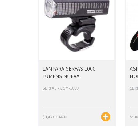
LAMPARA SERFAS 1000
AS
LUMENS NUEVA
HO
SERFAS - USM-1000
SER
$ 1,430.00 MXN
$ 91