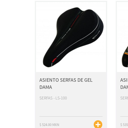
ASIENTO SERFAS DE GEL
ASI
DAMA
DA
SERFAS - LS-100
SERF
$ 524.00 MXN
$ 53