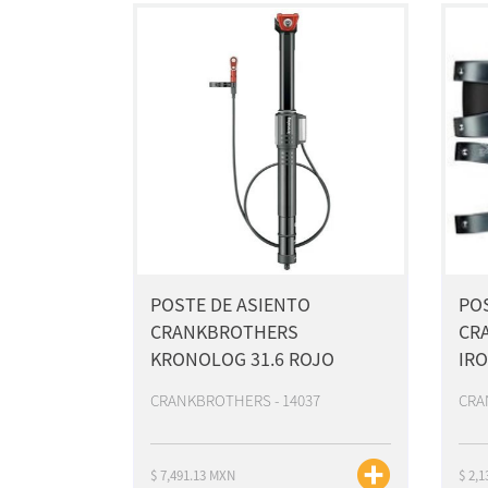
POSTE DE ASIENTO
PO
CRANKBROTHERS
CR
KRONOLOG 31.6 ROJO
IR
CRANKBROTHERS - 14037
CRA
$ 7,491.13 MXN
$ 2,