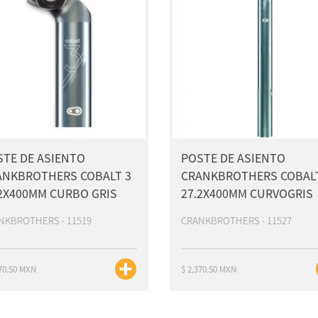
STE DE ASIENTO
POSTE DE ASIENTO
ANKBROTHERS COBALT 3
CRANKBROTHERS COBALT
2X400MM CURBO GRIS
27.2X400MM CURVOGRIS
NKBROTHERS - 11519
CRANKBROTHERS - 11527
370.50 MXN
$ 2,370.50 MXN