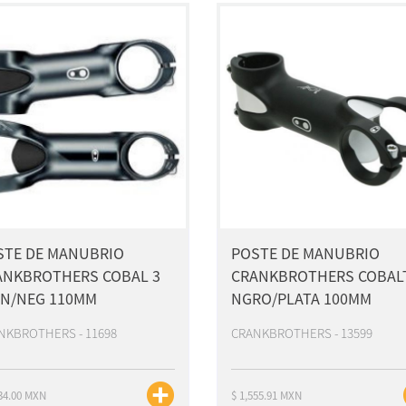
STE DE MANUBRIO
POSTE DE MANUBRIO
ANKBROTHERS COBAL 3
CRANKBROTHERS COBALT
ON/NEG 110MM
NGRO/PLATA 100MM
NKBROTHERS - 11698
CRANKBROTHERS - 13599
134.00 MXN
$ 1,555.91 MXN