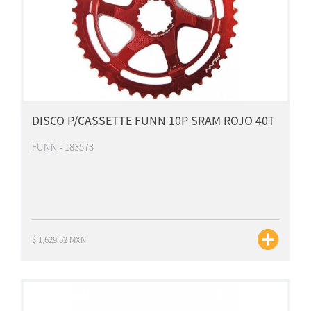
DISCO P/CASSETTE FUNN 10P SRAM ROJO 40T
FUNN - 183573
$ 1,629.52 MXN