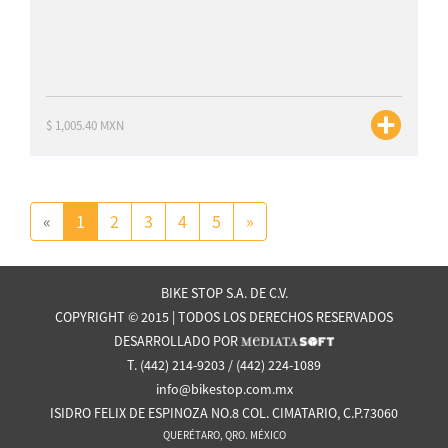
$ 1,005.40 MXN
«
1
2
3
4
5
»
BIKE STOP S.A. DE C.V.
COPYRIGHT © 2015 | TODOS LOS DERECHOS RESERVADOS
DESARROLLADO POR
T. (442) 214-9203 / (442) 224-1089
info@bikestop.com.mx
ISIDRO FELIX DE ESPINOZA NO.8 COL. CIMATARIO, C.P.73060
QUERÉTARO, QRO. MÉXICO