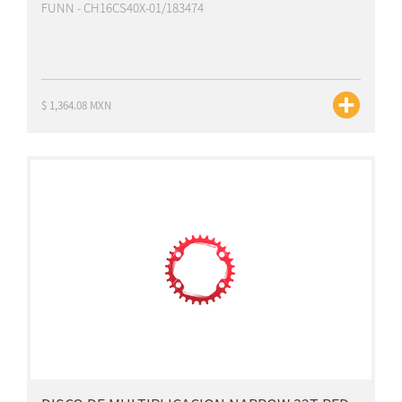
FUNN - CH16CS40X-01/183474
$ 1,364.08 MXN