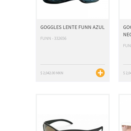
GOGGLES LENTE FUNN AZUL
GO
NE
FUNN - 332656
FUNN
$ 2,042.00 MXN
$ 2,