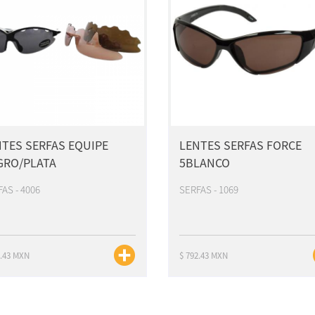
TES SERFAS EQUIPE
LENTES SERFAS FORCE
GRO/PLATA
5BLANCO
AS - 4006
SERFAS - 1069
2.43 MXN
$ 792.43 MXN