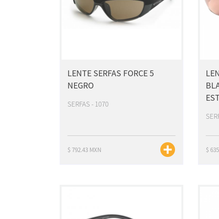
LENTE SERFAS FORCE 5
LE
NEGRO
BLA
ES
SERFAS - 1070
SERF
$ 792.43 MXN
$ 63