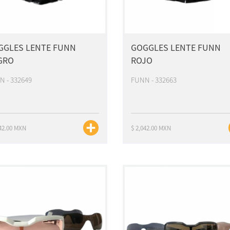
GGLES LENTE FUNN
GOGGLES LENTE FUNN
GRO
ROJO
 - 332649
FUNN - 332663
042.00 MXN
$ 2,042.00 MXN