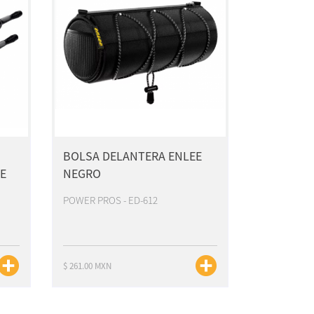
BOLSA DELANTERA ENLEE
E
NEGRO
POWER PROS - ED-612
$ 261.00 MXN