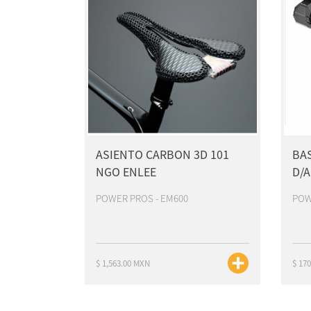
ASIENTO CARBON 3D 101
BA
NGO ENLEE
D/A
POWER PROS - EM600
POW
$ 1,563.00 MXN
$ 17