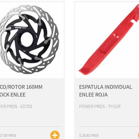
SCO/ROTOR 160MM
ESPATULA INDIVIDUAL
OCK ENLEE
ENLEE ROJA
ER PROS - ED702
POWER PROS - TY-01R
117.00 MXN
$ 20.83 MXN