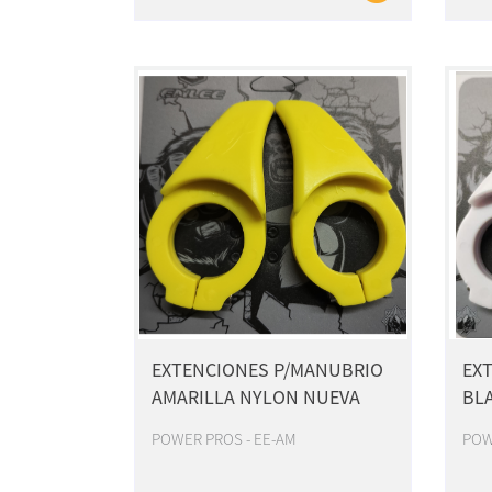
EXTENCIONES P/MANUBRIO
EX
AMARILLA NYLON NUEVA
BL
POWER PROS - EE-AM
POW