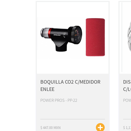
BOQUILLA CO2 C/MEDIDOR
DI
ENLEE
C/L
POWER PROS - PP-22
POW
$ 447.00 MXN
$ 1,